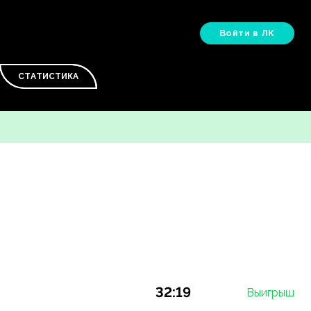
Войти в ЛК
СТАТИСТИКА
32:19
Выигрыш