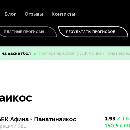
Блог
Отзывы
Контакты
ПЛАТНЫЕ ПРОГНОЗЫ
РЕЗУЛЬТАТЫ ПРОГНОЗОВ
 на Баскетбол
Прогноз на встречу АЕК Афина - Панатинаик
аикос
1.93
/ Тб
АЕК Афина - Панатинаикос
150,5 с О
реция / GBL