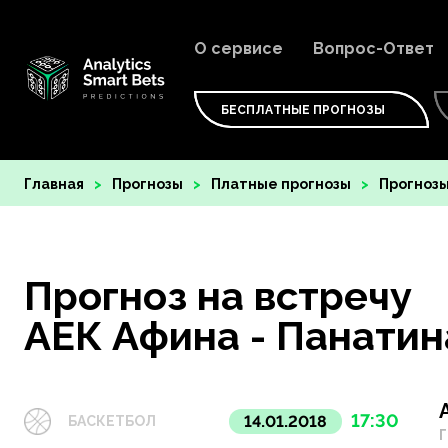
О сервисе
Вопрос-Ответ
БЕСПЛАТНЫЕ ПРОГНОЗЫ
Главная
Прогнозы
Платные прогнозы
Прогнозы
Прогноз на встречу
АЕК Афина - Панатин
17:30
14.01.2018
БАСКЕТБОЛ
Г