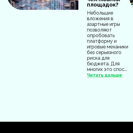
площадок?
Небольшие
вложения в
азартные игры
позволяют
опробовать
платформу и
игровые механики
без серьезного
риска для
бюджета. Для
многих это спос...
Читать дальше