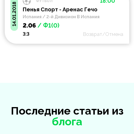
18:00
ФУТБОЛ
14.01.2018
Пенья Спорт - Аренас Гечо
Испания / 2-й Дивизион B Испания
2.06
/ Ф1(0)
3:3
Возврат/Отмена
Последние статьи из
блога