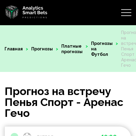
Прогно
на
Прогнозы
встреч
Платные
Главная
Прогнозы
на
Пенья
прогнозы
Футбол
Спорт 
Арена
Гечо
Прогноз на встречу
Пенья Спорт - Аренас
Гечо