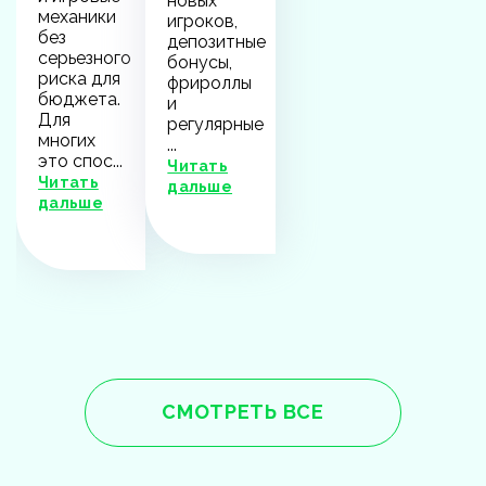
новых
механики
игроков,
без
депозитные
серьезного
бонусы,
риска для
фрироллы
бюджета.
и
Для
регулярные
многих
...
это спос...
Читать
Читать
дальше
дальше
СМОТРЕТЬ ВСЕ