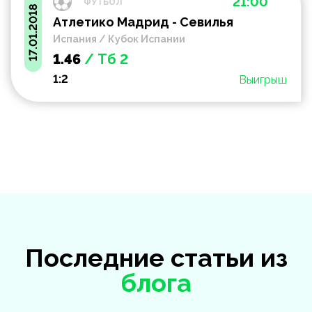
21:00
ФУТБОЛ
17.01.2018
Атлетико Мадрид - Севилья
Испания / Кубок Испании
1.46
/ Тб 2
1:2
Выигрыш
Последние статьи из
блога