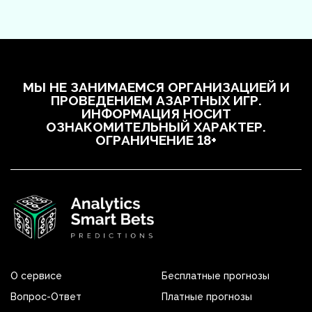
МЫ НЕ ЗАНИМАЕМСЯ ОРГАНИЗАЦИЕЙ И
ПРОВЕДЕНИЕМ АЗАРТНЫХ ИГР.
ИНФОРМАЦИЯ НОСИТ
ОЗНАКОМИТЕЛЬНЫЙ ХАРАКТЕР.
ОГРАНИЧЕНИЕ 18+
О сервисе
Бесплатные прогнозы
Вопрос-Ответ
Платные прогнозы