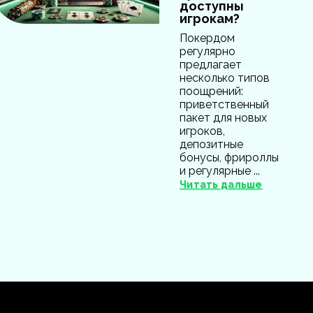
доступны
игрокам?
Покердом
регулярно
предлагает
несколько типов
поощрений:
приветственный
пакет для новых
игроков,
депозитные
бонусы, фрироллы
и регулярные ...
Читать дальше