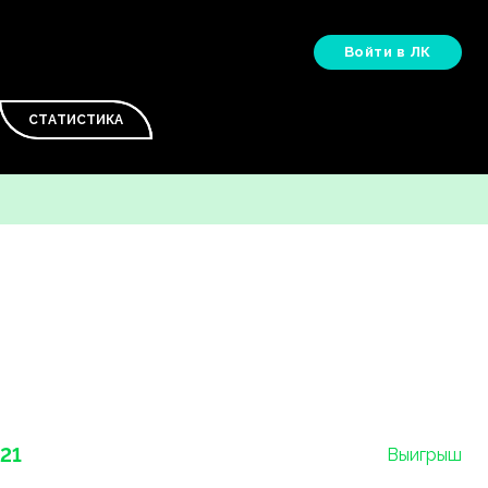
Войти в ЛК
СТАТИСТИКА
 21
Выигрыш