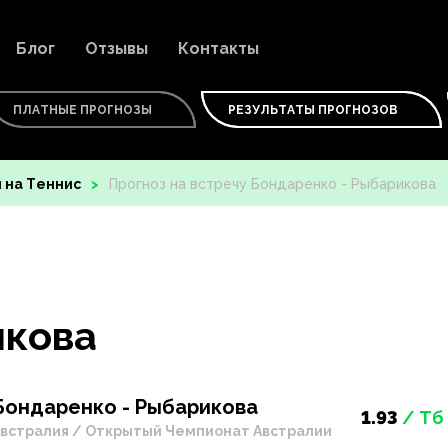
Блог
Отзывы
Контакты
ПЛАТНЫЕ ПРОГНОЗЫ
РЕЗУЛЬТАТЫ ПРОГНОЗОВ
 на Теннис
Прогноз на встречу Бондаренко - Рыбарикова
икова
Бондаренко - Рыбарикова
1.93
/ Тб
встралия / Открытый Чемпионат Австралии