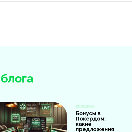
з
блога
25.05.2026
Бонусы в
Покердом:
какие
предложения