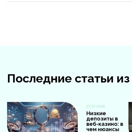
Последние статьи и
17.07.2026
Низкие
депозиты в
веб-казино: в
чем нюансы