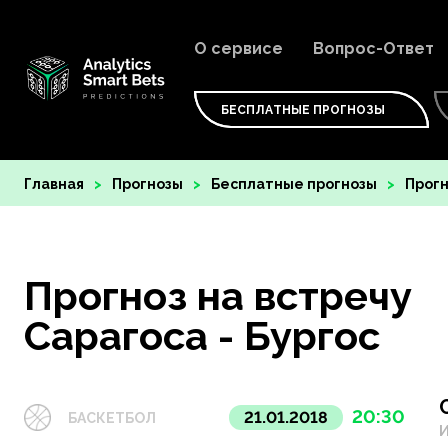
О сервисе
Вопрос-Ответ
БЕСПЛАТНЫЕ ПРОГНОЗЫ
Главная
Прогнозы
Бесплатные прогнозы
Прогн
Прогноз на встречу
Сарагоса - Бургос
20:30
21.01.2018
БАСКЕТБОЛ
И