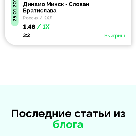
25.01.2018
Динамо Минск - Слован
Братислава
Россия / КХЛ
1.48
/ 1Х
3:2
Выигрыш
Последние статьи из
блога