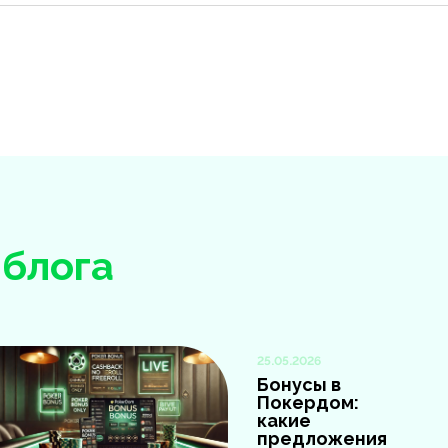
з
блога
25.05.2026
Бонусы в
Покердом:
какие
предложения