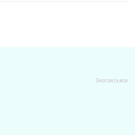
Смотреть все