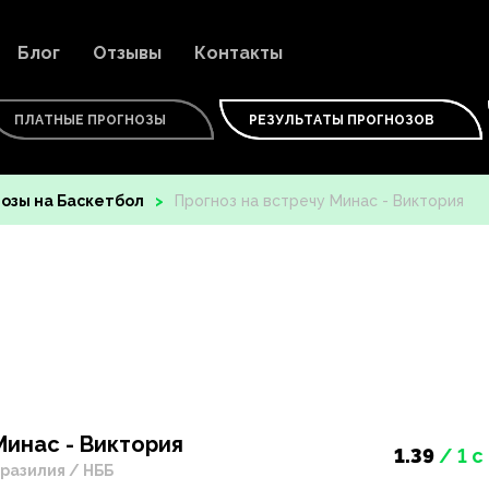
Блог
Отзывы
Контакты
ПЛАТНЫЕ ПРОГНОЗЫ
РЕЗУЛЬТАТЫ ПРОГНОЗОВ
озы на Баскетбол
Прогноз на встречу Минас - Виктория
Минас - Виктория
1.39
/ 1 с
разилия / НББ