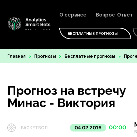
О сервисе
Вопрос-Ответ
БЕСПЛАТНЫЕ ПРОГНОЗЫ
Главная
Прогнозы
Бесплатные прогнозы
Прогн
Прогноз на встречу
Минас - Виктория
00:00
04.02.2016
БАСКЕТБОЛ
Б