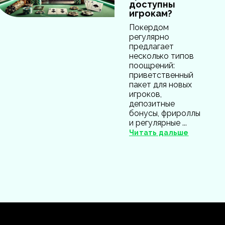
доступны
игрокам?
Покердом
регулярно
предлагает
несколько типов
поощрений:
приветственный
пакет для новых
игроков,
депозитные
бонусы, фрироллы
и регулярные ...
Читать дальше