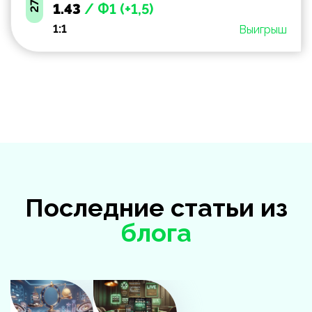
1.43
/ Ф1 (+1,5)
1:1
Выигрыш
Последние статьи из
блога