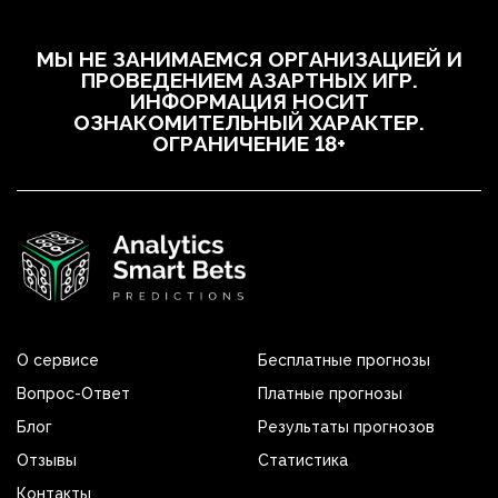
МЫ НЕ ЗАНИМАЕМСЯ ОРГАНИЗАЦИЕЙ И
ПРОВЕДЕНИЕМ АЗАРТНЫХ ИГР.
ИНФОРМАЦИЯ НОСИТ
ОЗНАКОМИТЕЛЬНЫЙ ХАРАКТЕР.
ОГРАНИЧЕНИЕ 18+
О сервисе
Бесплатные прогнозы
Вопрос-Ответ
Платные прогнозы
Блог
Результаты прогнозов
Отзывы
Статистика
Контакты