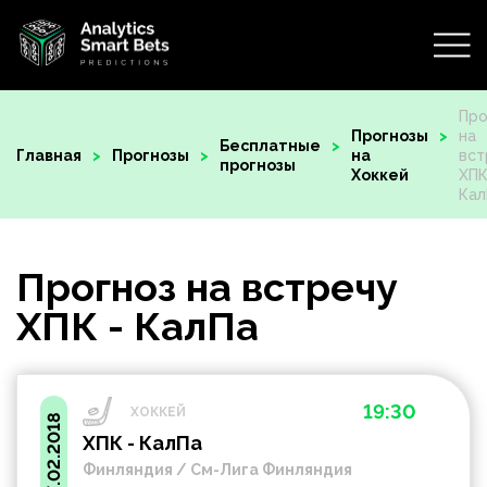
Про
Прогнозы
на
Бесплатные
Главная
Прогнозы
на
вст
прогнозы
Хоккей
ХПК
Кал
Прогноз на встречу
ХПК - КалПа
19:30
ХОККЕЙ
27.02.2018
ХПК - КалПа
Финляндия / См-Лига Финляндия