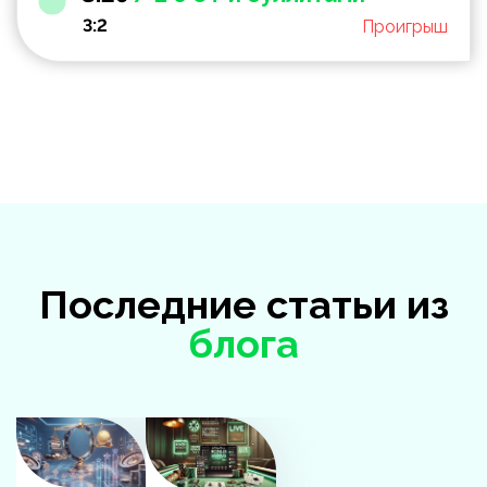
3:2
Проигрыш
Последние статьи из
блога