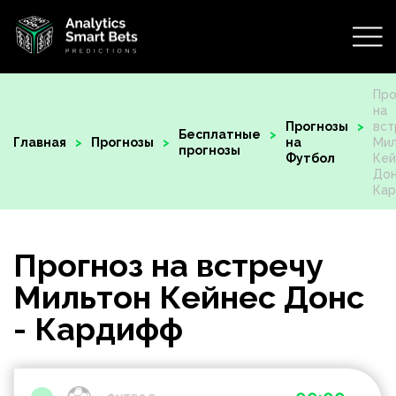
Про
на
Прогнозы
вст
Бесплатные
Главная
Прогнозы
на
Мил
прогнозы
Футбол
Кей
Дон
Ка
Прогноз на встречу
Мильтон Кейнес Донс
- Кардифф