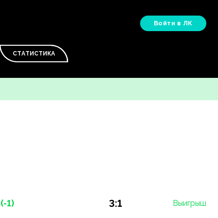
Войти в ЛК
СТАТИСТИКА
3:1
(-1)
Выигрыш