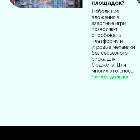
площадок?
Небольшие
вложения в
азартные игры
позволяют
опробовать
платформу и
игровые механики
без серьезного
риска для
бюджета. Для
многих это спос...
Читать дальше