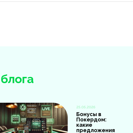
з
блога
25.05.2026
Бонусы в
Покердом:
какие
предложения