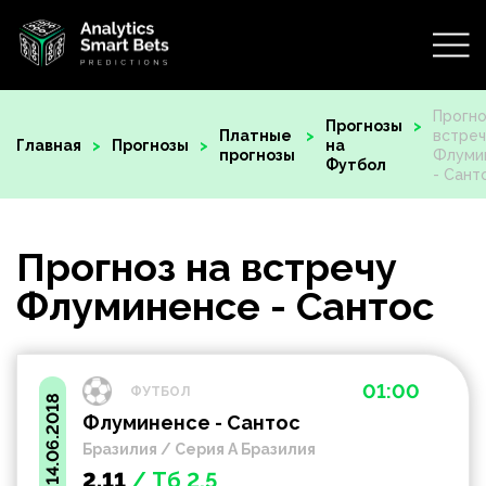
Прогно
Прогнозы
Платные
встреч
Главная
Прогнозы
на
прогнозы
Флуми
Футбол
- Сант
Прогноз на встречу
Флуминенсе - Сантос
01:00
ФУТБОЛ
14.06.2018
Флуминенсе - Сантос
Бразилия / Серия А Бразилия
2.11
/ Тб 2,5