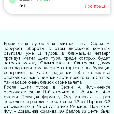
0:1
Проигрыш
Бразильская футбольная элитная лига, Серия А,
набирает обороты, в этом дивизионе команды
отыграли уже 11 туров, в ближайший четверг
пройдут матчи 12-го тура, среди которых будет
встреча между Флуминенсе и Сантосом, двумя
легендарными командами. На старте сезона будущие
соперники не часто радовали, оба коллектива
расположились в нижней части пелотона, а Сантос
так и вовсе, очень близок к зоне вылета.
После 11-ти туров в Серии А Флуминенсе
расположился на 11-й строчке в таблице с 14-ю
очками. Текущая форма у Флу ужасная, в трёх
последних играх лишь поражения: 1:2 от Параны, 0:2
от Фламенго и 2:5 от Атлетико Минейро. При этом,
Флу – домашняя команда, 10 баллов из 14-ти были