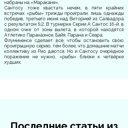
набраны на «Маракане».
Сантосу тоже хвастать нечем, в пяти крайних
встречах «рыбы» трижды проиграли, лишь однажды
победив, третьего июня над Виторией из Салвадора
с результатом 5:2. В турнирке Серии А Сантос 16-й, в
одном очке от зоны вылета, в которой находятся
Атлетико Паранаэнсе, Байя, Парана и Сеара.
Флуминенсе сделает всё, чтобы остановить свою
проигрышную серию, тем более, что домашние матчи
коллективу из Рио даются. Но и Сантосу очередное
поражение не нужно, «рыбы» близки к четвёрке
худших.
Последние статьи из