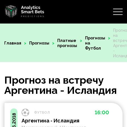
Прогно
на
Прогнозы
Платные
встреч
Главная
Прогнозы
на
прогнозы
Аргент
Футбол
-
Ислан
Прогноз на встречу
Аргентина - Исландия
16:00
ФУТБОЛ
16.06.2018
Аргентина - Исландия