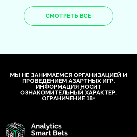
СМОТРЕТЬ ВСЕ
МЫ НЕ ЗАНИМАЕМСЯ ОРГАНИЗАЦИЕЙ И
ПРОВЕДЕНИЕМ АЗАРТНЫХ ИГР.
ИНФОРМАЦИЯ НОСИТ
ОЗНАКОМИТЕЛЬНЫЙ ХАРАКТЕР.
ОГРАНИЧЕНИЕ 18+