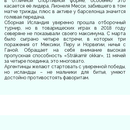
в отличной спортивной форме, особенно это
касается её лидера, Лионеля Месси, забившего в том
матче трижды, плюс в активе у барселонца значится
голевая передача.
Сборная Исландия уверенно прошла отборочный
турнир, но в товарищеских играх в 2018 году
северяне не показывали своего максимума. С марта
было сыграно четыре встречи, в которых три
поражения от Мексики, Перу и Норвегии, ничья с
Ганой. Обращает на себя внимание высокая
пропускная способность «Strákarnir okkar», 11 мячей
за четыре поединка, это многовато.
Аргентинцы желают стартовать с уверенной победы,
но исландцы – не мальчики для битья, умеют
достойно противостоять фаворитам.