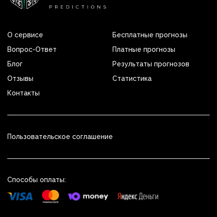
О сервисе
Бесплатные прогнозы
Вопрос-Ответ
Платные прогнозы
Блог
Результаты прогнозов
Отзывы
Статистика
Контакты
Пользовательское соглашение
Способы оплаты: