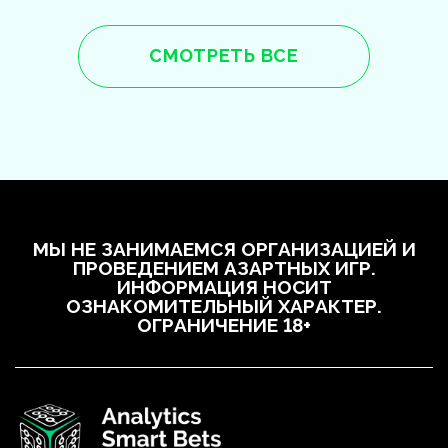
СМОТРЕТЬ ВСЕ
МЫ НЕ ЗАНИМАЕМСЯ ОРГАНИЗАЦИЕЙ И
ПРОВЕДЕНИЕМ АЗАРТНЫХ ИГР.
ИНФОРМАЦИЯ НОСИТ
ОЗНАКОМИТЕЛЬНЫЙ ХАРАКТЕР.
ОГРАНИЧЕНИЕ 18+