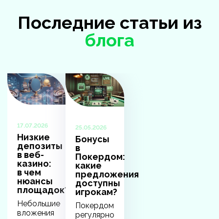
Последние статьи из
блога
17.07.2026
25.05.2026
Низкие
Бонусы
депозиты
в
в веб-
Покердом:
казино:
какие
в чем
предложения
нюансы
доступны
площадок?
игрокам?
Небольшие
Покердом
вложения
регулярно