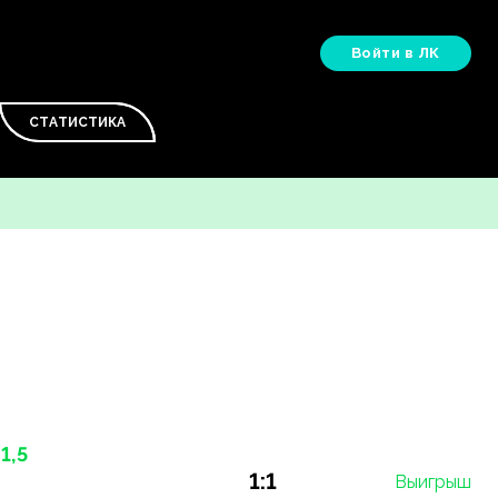
Войти в ЛК
СТАТИСТИКА
1,5
1:1
Выигрыш