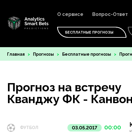
О сервисе
Вопрос-Ответ
БЕСПЛАТНЫЕ ПРОГНОЗЫ
Главная
Прогнозы
Бесплатные прогнозы
Прогн
Прогноз на встречу
Кванджу ФК - Канво
00:00
03.05.2017
ФУТБОЛ
Ю