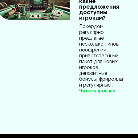
какие
предложения
доступны
игрокам?
Покердом
регулярно
предлагает
несколько типов
поощрений:
приветственный
пакет для новых
игроков,
депозитные
бонусы, фрироллы
и регулярные ...
Читать дальше