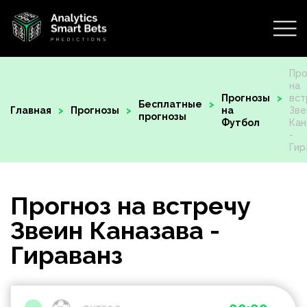
Про
на
Прогнозы
вст
Бесплатные
Главная
Прогнозы
на
Зве
прогнозы
Футбол
Кан
-
Гир
Прогноз на встречу
Звеин Каназава -
Гираванз