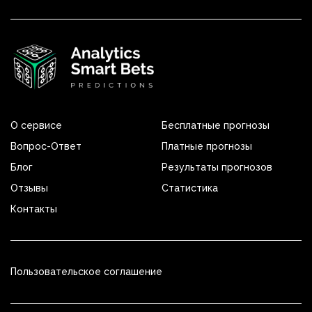
О сервисе
Бесплатные прогнозы
Вопрос-Ответ
Платные прогнозы
Блог
Результаты прогнозов
Отзывы
Статистика
Контакты
Пользовательское соглашение