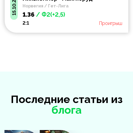
15.10.2015
Норвегия / Гет-Лига
1.36
/ Ф2(+2,5)
2:1
Проигрыш
Последние статьи из
блога