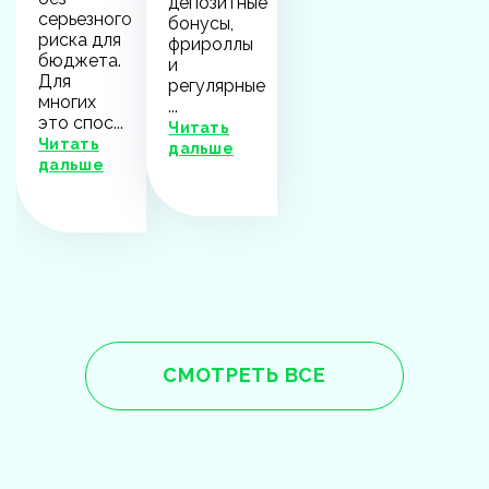
депозитные
серьезного
бонусы,
риска для
фрироллы
бюджета.
и
Для
регулярные
многих
...
это спос...
Читать
Читать
дальше
дальше
СМОТРЕТЬ ВСЕ