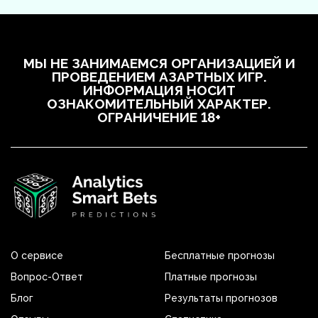
МЫ НЕ ЗАНИМАЕМСЯ ОРГАНИЗАЦИЕЙ И
ПРОВЕДЕНИЕМ АЗАРТНЫХ ИГР.
ИНФОРМАЦИЯ НОСИТ
ОЗНАКОМИТЕЛЬНЫЙ ХАРАКТЕР.
ОГРАНИЧЕНИЕ 18+
О сервисе
Бесплатные прогнозы
Вопрос-Ответ
Платные прогнозы
Блог
Результаты прогнозов