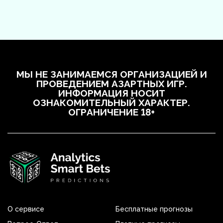
МЫ НЕ ЗАНИМАЕМСЯ ОРГАНИЗАЦИЕЙ И
ПРОВЕДЕНИЕМ АЗАРТНЫХ ИГР.
ИНФОРМАЦИЯ НОСИТ
ОЗНАКОМИТЕЛЬНЫЙ ХАРАКТЕР.
ОГРАНИЧЕНИЕ 18+
О сервисе
Бесплатные прогнозы