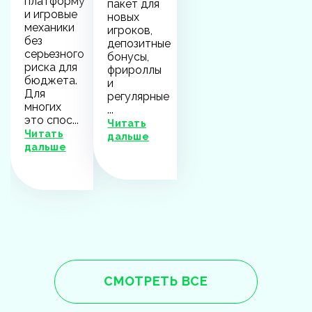
платформу
пакет для
и игровые
новых
механики
игроков,
без
депозитные
серьезного
бонусы,
риска для
фрироллы
бюджета.
и
Для
регулярные
многих
...
это спос...
Читать
Читать
дальше
дальше
СМОТРЕТЬ ВСЕ