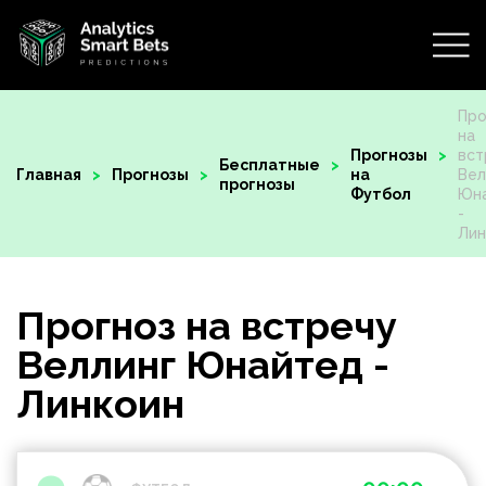
Про
на
Прогнозы
вст
Бесплатные
Главная
Прогнозы
на
Вел
прогнозы
Футбол
Юн
-
Лин
Прогноз на встречу
Веллинг Юнайтед -
Линкоин