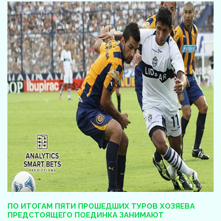
ПО ИТОГАМ ПЯТИ ПРОШЕДШИХ ТУРОВ ХОЗЯЕВА
ПРЕДСТОЯЩЕГО ПОЕДИНКА ЗАНИМАЮТ