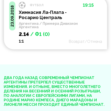
19:15
ФУТБОЛ
23.09.2018
Химнасия Ла-Плата -
Росарио Централь
Аргентина / Примера Дивизион
Аргентина
2.14
/ Ф1 (0)
1:1
Возврат/Отмена
ДВА ГОДА НАЗАД СОВРЕМЕННЫЙ ЧЕМПИОНАТ
АРГЕНТИНЫ ПРЕТЕРПЕЛ СУЩЕСТВЕННЫЕ
ИЗМЕНЕНИЯ. И ОТНЫНЕ, ВМЕСТО МНОГОЛЕТНЕГО
ДЕЛЕНИЯ НА ВЕСЕННИЙ И ОСЕННИЙ РОЗЫГРЫШИ,
ПО АНАЛОГИИ С ЕВРОПЕЙСКИМИ ЛИГАМИ, НА
РОДИНЕ МАРИО КЕМПЕСА, ДИЕГО МАРАДОНЫ И
ЛИОНЕЛЯ МЕССИ ПРОХОДИТ ЕДИНЫЙ ЧЕМПИОНАТ.