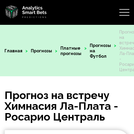
Прогно
на
встреч
Прогнозы
Платные
Химна
Главная
Прогнозы
на
прогнозы
Ла-Пла
Футбол
-
Росар
Центр
Прогноз на встречу
Химнасия Ла-Плата -
Росарио Централь