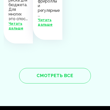
риска для
фрироллы
бюджета.
и
Для
регулярные
многих
...
это спос...
Читать
Читать
дальше
дальше
СМОТРЕТЬ ВСЕ