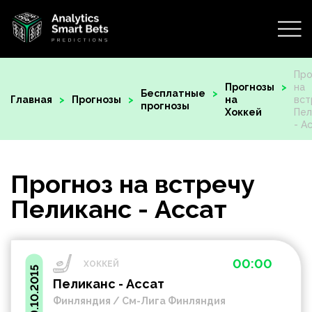
Про
Прогнозы
на
Бесплатные
Главная
Прогнозы
на
вст
прогнозы
Хоккей
Пел
- А
Прогноз на встречу
Пеликанс - Ассат
00:00
ХОККЕЙ
09.10.2015
Пеликанс - Ассат
Финляндия / См-Лига Финляндия