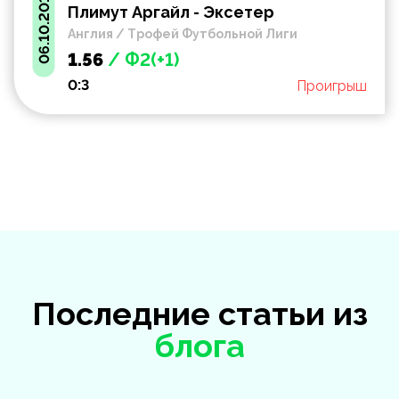
06.10.2015
Плимут Аргайл - Эксетер
Англия / Трофей Футбольной Лиги
1.56
/ Ф2(+1)
0:3
Проигрыш
Последние статьи из
блога