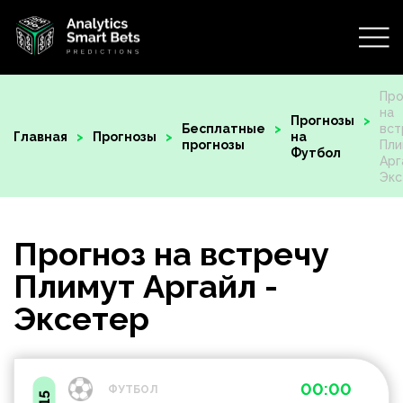
Про
на
Прогнозы
Бесплатные
вст
Главная
Прогнозы
на
прогнозы
Пли
Футбол
Арг
Экс
Прогноз на встречу
Плимут Аргайл -
Эксетер
00:00
ФУТБОЛ