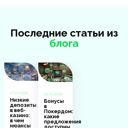
Последние статьи из
блога
17.07.2026
25.05.2026
Низкие
Бонусы
депозиты
в
в веб-
Покердом:
казино:
какие
в чем
предложения
нюансы
доступны