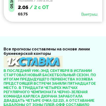
Испания / Лига ACB
2.05
/ 2 с ОТ
65:75
Выигрыш
Все прогнозы составлены на основе линии
букмекерской конторы
В ПОСЛЕДНИЙ УИК-ЭНД СЕНТЯБРЯ В ИСПАНИИ
СТАРТОВАЛ НОВЫЙ БАСКЕТБОЛЬНЫЙ СЕЗОН. ПО
ИТОГАМ ПРЕДЫДУЩЕГО ПЕРВЕНСТВА ХОЗЯЕВА
ПРЕДСТОЯЩЕЙ ВСТРЕЧИ ЗАНЯЛИ ПЯТНАДЦАТОЕ
МЕСТО. В ТРИДЦАТИ ЧЕТЫРЕХ МАТЧАХ
РЕГУЛЯРНОГО ЧЕМПИОНАТА ЧЕРНО-ЗЕЛЕНАЯ
КОМАНДА КАРЛЕСА ДЮРАНА ЗАРАБОТАЛА
ДВАДЦАТЬ ЧЕТЫРЕ ОЧКА (12:22), А ОТСТАВАНИЕ
БАДАЛОНЫ ОТ ЗОНЫ ПЛЕЙ-ОФФ СОСТАВИЛО