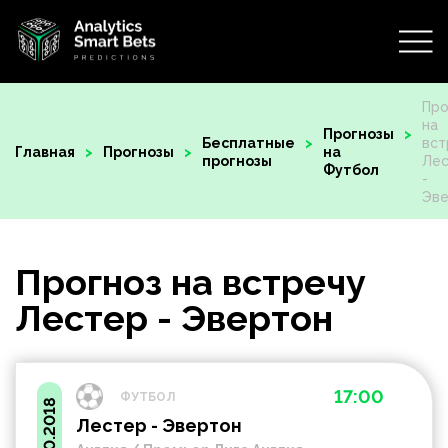
Про
на
Прогнозы
Бесплатные
вст
Главная
Прогнозы
на
прогнозы
Ле
Футбол
-
Эв
Прогноз на встречу
Лестер - Эвертон
17:00
ФУТБОЛ
06.10.2018
Лестер - Эвертон