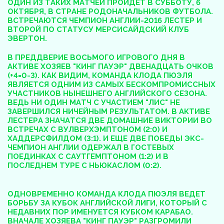
ОДИН ИЗ ТАКИХ МАТЧЕЙ ПРОЙДЕТ В СУББОТУ, 6
ОКТЯБРЯ, В СТРАНЕ РОДОНАЧАЛЬНИКОВ ФУТБОЛА.
ВСТРЕЧАЮТСЯ ЧЕМПИОН АНГЛИИ-2016 ЛЕСТЕР И
ВТОРОЙ ПО СТАТУСУ МЕРСИСАЙДСКИЙ КЛУБ
ЭВЕРТОН.
В ПРЕДДВЕРИЕ ВОСЬМОГО ИГРОВОГО ДНЯ В
АКТИВЕ ХОЗЯЕВ "КИНГ ПАУЭР" ДВЕНАДЦАТЬ ОЧКОВ
(+4=0-3). КАК ВИДИМ, КОМАНДА КЛОДА ПЮЭЛЯ
ЯВЛЯЕТСЯ ОДНИМ ИЗ САМЫХ БЕСКОМПРОМИССНЫХ
УЧАСТНИКОВ НЫНЕШНЕГО АНГЛИЙСКОГО СЕЗОНА.
ВЕДЬ НИ ОДИН МАТЧ С УЧАСТИЕМ "ЛИС" НЕ
ЗАВЕРШИЛСЯ НИЧЕЙНЫМ РЕЗУЛЬТАТОМ. В АКТИВЕ
ЛЕСТЕРА ЗНАЧАТСЯ ДВЕ ДОМАШНИЕ ВИКТОРИИ ВО
ВСТРЕЧАХ С ВУЛВЕРХЭМПТОНОМ (2:0) И
ХАДДЕРСФИЛДОМ (3:1). И ЕЩЕ ДВЕ ПОБЕДЫ ЭКС-
ЧЕМПИОН АНГЛИИ ОДЕРЖАЛ В ГОСТЕВЫХ
ПОЕДИНКАХ С САУТГЕМПТОНОМ (1:2) И В
ПОСЛЕДНЕМ ТУРЕ С НЬЮКАСЛОМ (0:2).
ОДНОВРЕМЕННО КОМАНДА КЛОДА ПЮЭЛЯ ВЕДЕТ
БОРЬБУ ЗА КУБОК АНГЛИЙСКОЙ ЛИГИ, КОТОРЫЙ С
НЕДАВНИХ ПОР ИМЕНУЕТСЯ КУБКОМ КАРАБАО.
ВНАЧАЛЕ ХОЗЯЕВА "КИНГ ПАУЭР" РАЗГРОМИЛИ