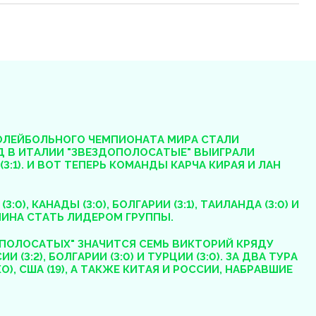
ОЛЕЙБОЛЬНОГО ЧЕМПИОНАТА МИРА СТАЛИ
Д В ИТАЛИИ "ЗВЕЗДОПОЛОСАТЫЕ" ВЫИГРАЛИ
1). И ВОТ ТЕПЕРЬ КОМАНДЫ КАРЧА КИРАЯ И ЛАН
 КАНАДЫ (3:0), БОЛГАРИИ (3:1), ТАИЛАНДА (3:0) И
ПИНА СТАТЬ ЛИДЕРОМ ГРУППЫ.
ОПОЛОСАТЫХ" ЗНАЧИТСЯ СЕМЬ ВИКТОРИЙ КРЯДУ
(3:2), БОЛГАРИИ (3:0) И ТУРЦИИ (3:0). ЗА ДВА ТУРА
 США (19), А ТАКЖЕ КИТАЯ И РОССИИ, НАБРАВШИЕ