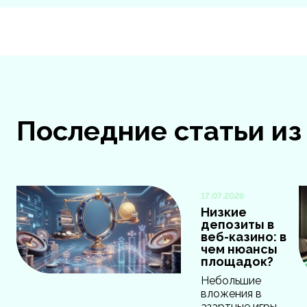
Последние статьи и
17.07.2026
Низкие
депозиты в
веб-казино: в
чем нюансы
площадок?
Небольшие
вложения в
азартные игры