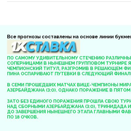
Все прогнозы составлены на основе линии букм
ПО САМОМУ УДИВИТЕЛЬНОМУ СТЕЧЕНИЮ РАЗЛИЧНЫ
СОПЕРНИЦАМИ В НЫНЕШНЕМ ГРУППОВОМ ТУРНИРЕ Я
ЧЕМПИОНСКИЙ ТИТУЛ, РАЗГРОМИВ В РЕШАЮЩЕМ ФИН
ПИНА ОСПАРИВАЮТ ПУТЕВКИ В СЛЕДУЮЩИЙ ФИНАЛ
В СЕМИ ПРОШЕДШИХ МАТЧАХ ВИЦЕ-ЧЕМПИОНЫ МИРА ПОО
АЗЕРБАЙДЖАНА (3:0). ОДНАКО ПОРАЖЕНИЕ В ПЯТОМ
ЗАТО БЕЗ ЕДИНОГО ПОРАЖЕНИЯ ПРОШЛА СВОЮ ТУР
НАД СБОРНЫМИ АЗЕРБАЙДЖАНА (3:0), ТРИНИДАДА И ТОБА
ДО ЗАВЕРШЕНИЯ НЫНЕШНЕГО ЭТАПА ГЛАВНЫМИ ФАВОР
ПО 18 ОЧКОВ.