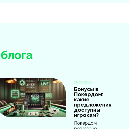
з
блога
25.05.2026
Бонусы в
Покердом:
какие
предложения
доступны
игрокам?
Покердом
регулярно