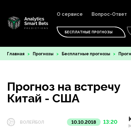
О сервисе
Вопрос-Ответ
БЕСПЛАТНЫЕ ПРОГНОЗЫ
Главная
Прогнозы
Бесплатные прогнозы
Прогн
Прогноз на встречу
Китай - США
13:20
10.10.2018
ВОЛЕЙБОЛ