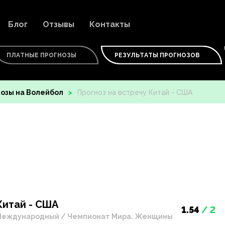
Блог
Отзывы
Контакты
ПЛАТНЫЕ ПРОГНОЗЫ
РЕЗУЛЬТАТЫ ПРОГНОЗОВ
озы на Волейбол
Прогноз на встречу Китай - США
Китай - США
1.54
/ 2
Международный / Чемпионат Мира. Женщины