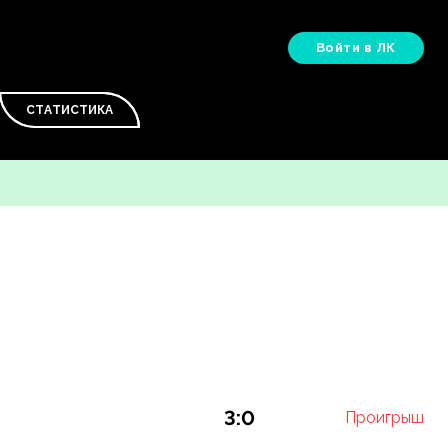
Войти в ЛК
СТАТИСТИКА
3:0
Проигрыш