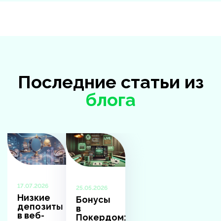
Последние статьи из
блога
17.07.2026
25.05.2026
Низкие
Бонусы
депозиты
в
в веб-
Покердом: