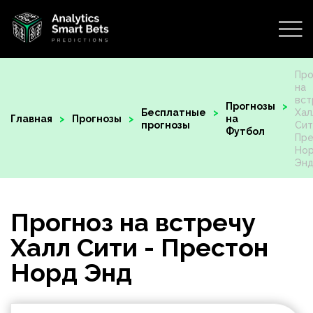
Про
на
вст
Прогнозы
Бесплатные
Хал
Главная
Прогнозы
на
прогнозы
Сит
Футбол
Пре
Но
Эн
Прогноз на встречу
Халл Сити - Престон
Норд Энд