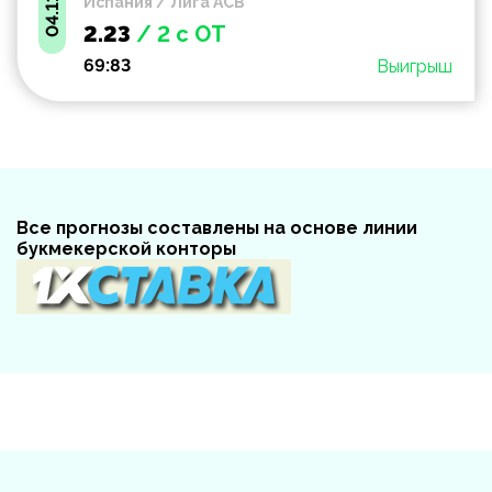
Испания / Лига ACB
2.23
/ 2 с ОТ
69:83
Выигрыш
Все прогнозы составлены на основе линии
букмекерской конторы