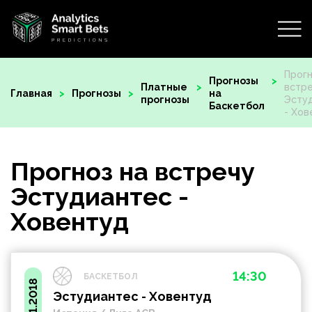
Прогн
Прогнозы
Платные
встр
Главная
Прогнозы
на
прогнозы
Эсту
Баскетбол
- Хов
Прогноз на встречу
Эстудиантес -
Ховентуд
14:30
БАСКЕТБОЛ
04.11.2018
Эстудиантес - Ховентуд