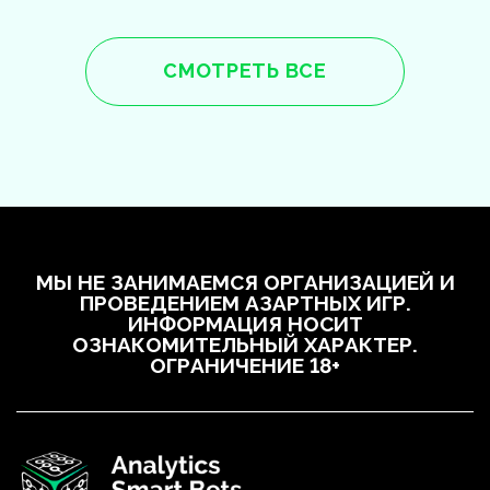
СМОТРЕТЬ ВСЕ
МЫ НЕ ЗАНИМАЕМСЯ ОРГАНИЗАЦИЕЙ И
ПРОВЕДЕНИЕМ АЗАРТНЫХ ИГР.
ИНФОРМАЦИЯ НОСИТ
ОЗНАКОМИТЕЛЬНЫЙ ХАРАКТЕР.
ОГРАНИЧЕНИЕ 18+