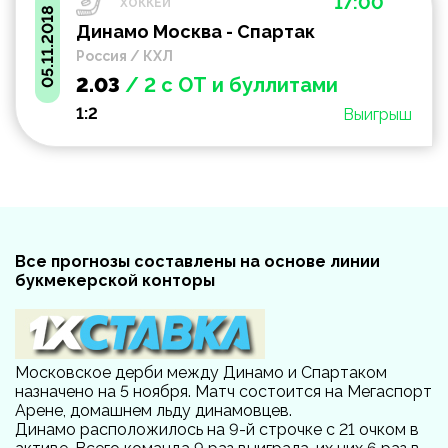
17:00
ХОККЕЙ
05.11.2018
Динамо Москва - Спартак
Россия / КХЛ
2.03
/ 2 с ОТ и буллитами
1:2
Выигрыш
Все прогнозы составлены на основе линии
букмекерской конторы
Московское дерби между Динамо и Спартаком
назначено на 5 ноября. Матч состоится на Мегаспорт
Арене, домашнем льду динамовцев.
Динамо расположилось на 9-й строчке с 21 очком в