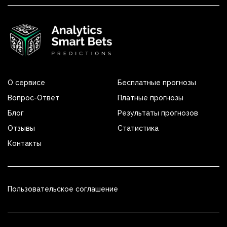
О сервисе
Бесплатные прогнозы
Вопрос-Ответ
Платные прогнозы
Блог
Результаты прогнозов
Отзывы
Статистика
Контакты
Пользовательское соглашение