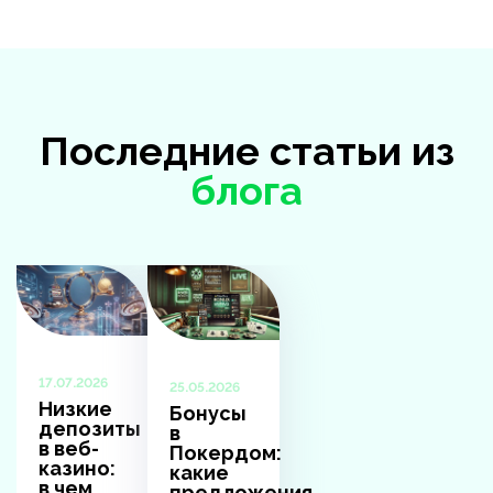
Последние статьи из
блога
17.07.2026
25.05.2026
Низкие
Бонусы
депозиты
в
в веб-
Покердом:
казино:
какие
в чем
предложения