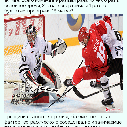
активе. Всего команда 9 раз выиграла, их них 6 раз в
основное время, 2 раза в овертайме и 1 раз по
буллитам; проиграно 16 матчей.
Принципиальности встречи добавляет не только
фактор географического соседства, но и занимаемые