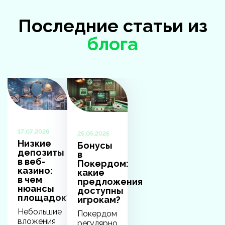
Последние статьи из
блога
17.07.2026
25.05.2026
Низкие
Бонусы
депозиты
в
в веб-
Покердом:
казино:
какие
в чем
предложения
нюансы
доступны
площадок?
игрокам?
Небольшие
Покердом
вложения
регулярно