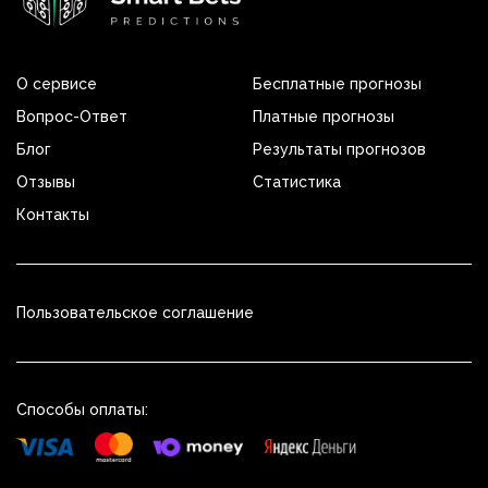
О сервисе
Бесплатные прогнозы
Вопрос-Ответ
Платные прогнозы
Блог
Результаты прогнозов
Отзывы
Статистика
Контакты
Пользовательское соглашение
Способы оплаты: