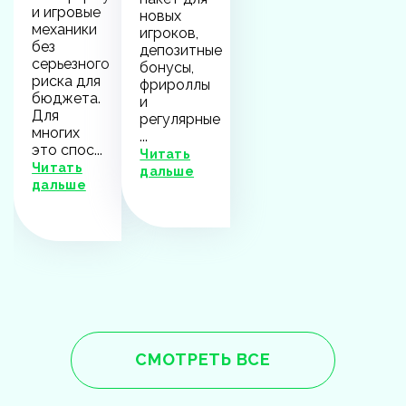
и игровые
новых
механики
игроков,
без
депозитные
серьезного
бонусы,
риска для
фрироллы
бюджета.
и
Для
регулярные
многих
...
это спос...
Читать
Читать
дальше
дальше
СМОТРЕТЬ ВСЕ