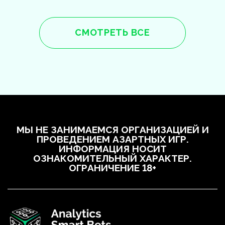
СМОТРЕТЬ ВСЕ
МЫ НЕ ЗАНИМАЕМСЯ ОРГАНИЗАЦИЕЙ И
ПРОВЕДЕНИЕМ АЗАРТНЫХ ИГР.
ИНФОРМАЦИЯ НОСИТ
ОЗНАКОМИТЕЛЬНЫЙ ХАРАКТЕР.
ОГРАНИЧЕНИЕ 18+