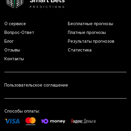
О сервисе
Бесплатные прогнозы
Вопрос-Ответ
Платные прогнозы
Блог
Результаты прогнозов
Отзывы
Статистика
Контакты
Пользовательское соглашение
Способы оплаты: