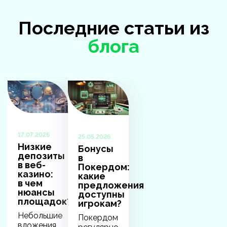
Последние статьи из
блога
17.07.2026
25.05.2026
Низкие
Бонусы
депозиты
в
в веб-
Покердом:
казино:
какие
в чем
предложения
нюансы
доступны
площадок?
игрокам?
Небольшие
Покердом
вложения