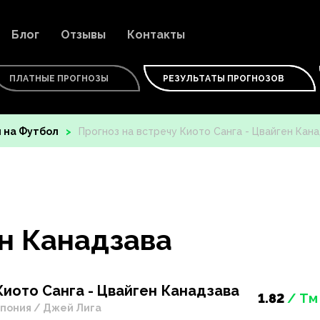
Блог
Отзывы
Контакты
ПЛАТНЫЕ ПРОГНОЗЫ
РЕЗУЛЬТАТЫ ПРОГНОЗОВ
 на Футбол
Прогноз на встречу Киото Санга - Цвайген Кан
ен Канадзава
Киото Санга - Цвайген Канадзава
1.82
/ Тм 
пония / Джей Лига