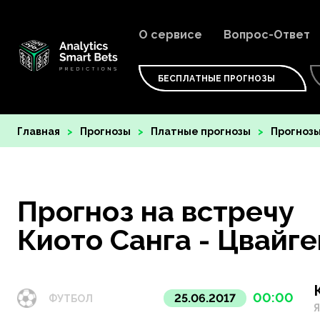
О сервисе
Вопрос-Ответ
БЕСПЛАТНЫЕ ПРОГНОЗЫ
Главная
Прогнозы
Платные прогнозы
Прогнозы
Прогноз на встречу
Киото Санга - Цвайг
00:00
25.06.2017
ФУТБОЛ
Я