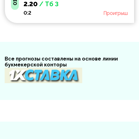
2.20
/ Тб 3
0:2
Проигрыш
Все прогнозы составлены на основе линии
букмекерской конторы