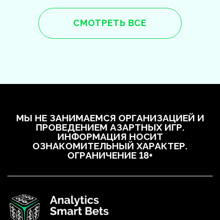
СМОТРЕТЬ ВСЕ
МЫ НЕ ЗАНИМАЕМСЯ ОРГАНИЗАЦИЕЙ И
ПРОВЕДЕНИЕМ АЗАРТНЫХ ИГР.
ИНФОРМАЦИЯ НОСИТ
ОЗНАКОМИТЕЛЬНЫЙ ХАРАКТЕР.
ОГРАНИЧЕНИЕ 18+