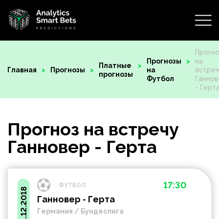
Прогно
Прогнозы
на
Платные
Главная
Прогнозы
на
встреч
прогнозы
Футбол
Ганно
- Герт
Прогноз на встречу
Ганновер - Герта
17:30
ФУТБОЛ
01.12.2018
Ганновер - Герта
Германия / Бундеслига