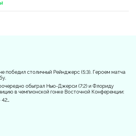
ы
е победил столичный Рейнджерс (5:3). Героем матча
бу.
оочередно обыграл Нью-Джерси (7:2) и Флориду
озицию в чемпионской гонке Восточной Конференции:
 42…