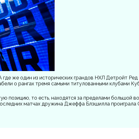
А где же один из исторических грандов НХЛ Детройт Ред 
абели о рангах тремя самыми титулованными клубами Куб
ю позицию, то есть, находятся за пределами большой в
оследних матчах дружина Джеффа Блэшилла проиграла Отта