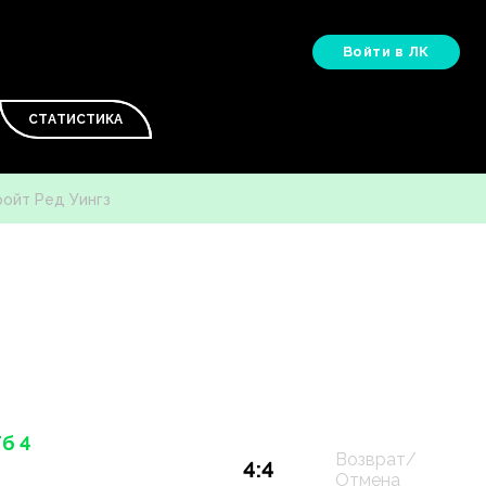
Войти в ЛК
СТАТИСТИКА
ройт Ред Уингз
Тб 4
Возврат/
4:4
Отмена