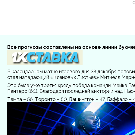
С
Все прогнозы составлены на основе линии букм
В календарном матче игрового дня 23 декабря топовы
стал нападающий «Кленовых Листьев» Митчелл Марне
Это была уже третья кряду победа команды Майка Бэ
Пантерс (6:1). Благодаря последней виктории над Н
Тампа – 56, Торонто – 50, Вашингтон – 47, Баффало – 4