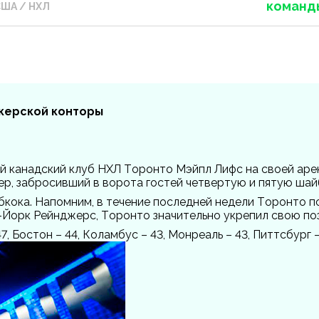
команд
ША / НХЛ
екерской конторы
й канадский клуб НХЛ Торонто Мэйпл Лифс на своей арен
р, забросивший в ворота гостей четвертую и пятую шай
бкока. Напомним, в течение последней недели Торонто п
ью-Йорк Рейнджерс, Торонто значительно укрепил свою п
7, Бостон – 44, Коламбус – 43, Монреаль – 43, Питтсбург –