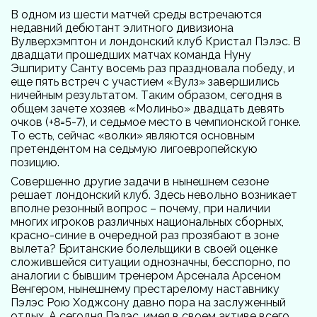
В одном из шести матчей среды встречаются
недавний дебютант элитного дивизиона
Вулверхэмптон и лондонский клуб Кристал Пэлэс. В
двадцати прошедших матчах команда Нуну
Эшпириту Санту восемь раз праздновала победу, и
еще пять встреч с участием «Вулз» завершились
ничейным результатом. Таким образом, сегодня в
общем зачете хозяев «Молиньо» двадцать девять
очков (+8=5-7), и седьмое место в чемпионской гонке.
То есть, сейчас «волки» являются основным
претендентом на седьмую лигоевропейскую
позицию.
Совершенно другие задачи в нынешнем сезоне
решает лондонский клуб. Здесь невольно возникает
вполне резонный вопрос – почему, при наличии
многих игроков различных национальных сборных,
красно-синие в очередной раз прозябают в зоне
вылета? Британские болельщики в своей оценке
сложившейся ситуации однозначны, бесспорно, по
аналогии с бывшим тренером Арсенала Арсеном
Венгером, нынешнему престарелому наставнику
Пэлэс Рою Ходжсону давно пора на заслуженный
отдых. А сегодня Пэлэс, имея в своем активе всего