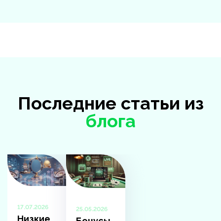
Последние статьи из
блога
17.07.2026
25.05.2026
Низкие
Бонусы