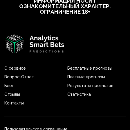
ИНФОРМАЦИЯ НОСИТ
ОЗНАКОМИТЕЛЬНЫЙ ХАРАКТЕР.
ОГРАНИЧЕНИЕ 18+
О сервисе
Бесплатные прогнозы
Вопрос-Ответ
Платные прогнозы
Блог
Результаты прогнозов
Отзывы
Статистика
Контакты
Пользовательское соглашение