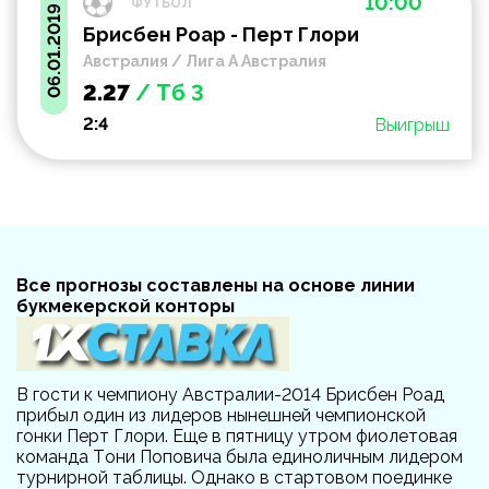
10:00
ФУТБОЛ
06.01.2019
Брисбен Роар - Перт Глори
Австралия / Лига А Австралия
2.27
/ Тб 3
2:4
Выигрыш
Все прогнозы составлены на основе линии
букмекерской конторы
В гости к чемпиону Австралии-2014 Брисбен Роад
прибыл один из лидеров нынешней чемпионской
гонки Перт Глори. Еще в пятницу утром фиолетовая
команда Тони Поповича была единоличным лидером
турнирной таблицы. Однако в стартовом поединке