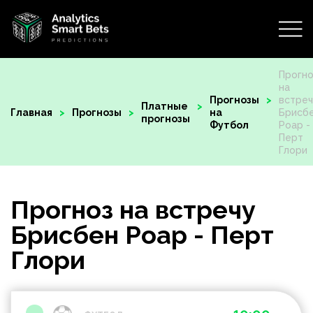
Прогно
на
Прогнозы
встреч
Платные
Главная
Прогнозы
на
Брисб
прогнозы
Футбол
Роар -
Перт
Глори
Прогноз на встречу
Брисбен Роар - Перт
Глори