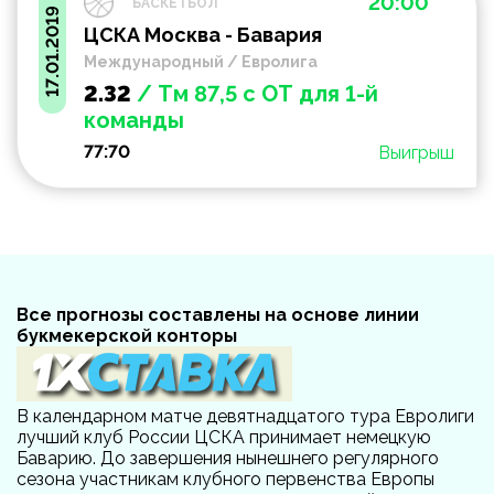
20:00
БАСКЕТБОЛ
17.01.2019
ЦСКА Москва - Бавария
Международный / Евролига
2.32
/ Тм 87,5 с ОТ для 1-й
команды
77:70
Выигрыш
Все прогнозы составлены на основе линии
букмекерской конторы
В календарном матче девятнадцатого тура Евролиги
лучший клуб России ЦСКА принимает немецкую
Баварию. До завершения нынешнего регулярного
сезона участникам клубного первенства Европы