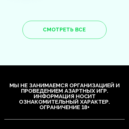
СМОТРЕТЬ ВСЕ
МЫ НЕ ЗАНИМАЕМСЯ ОРГАНИЗАЦИЕЙ И
ПРОВЕДЕНИЕМ АЗАРТНЫХ ИГР.
ИНФОРМАЦИЯ НОСИТ
ОЗНАКОМИТЕЛЬНЫЙ ХАРАКТЕР.
ОГРАНИЧЕНИЕ 18+