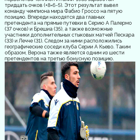
тридцать очков (+8=6-5). Этот результат вывел
команду чемпиона мира Фабио Гроссо на пятую
позицию. Впереди находятся два главных
претендента на прямые путевки в Серию А Палермо
(37 очков) и Брешиа (35), а также возможные
участники дополнительных стыковых матчей Пескара
(33) и Лечче (31). Следом за ними расположились
географические соседи клуба Серии А Кьево. Таким
образом, Верона также является одним из шести
претендентов на третью бонусную позицию.