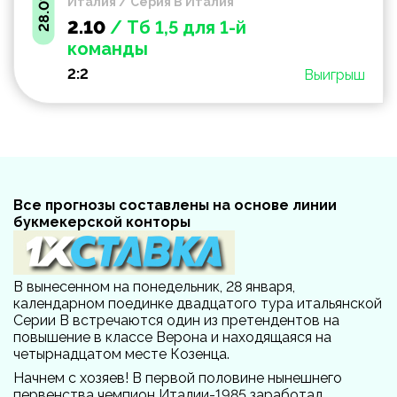
Италия / Серия B Италия
2.10
/ Тб 1,5 для 1-й
команды
2:2
Выигрыш
Все прогнозы составлены на основе линии
букмекерской конторы
В вынесенном на понедельник, 28 января,
календарном поединке двадцатого тура итальянской
Серии В встречаются один из претендентов на
повышение в классе Верона и находящаяся на
четырнадцатом месте Козенца.
Начнем с хозяев! В первой половине нынешнего
первенства чемпион Италии-1985 заработал