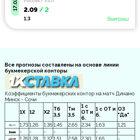
Россия / КХЛ
2.09
/ 2
1:3
Выигрыш
Все прогнозы составлены на основе линии
букмекерской конторы
Коэффициенты букмекерских контор на матч Динамо
Минск - Сочи
1 с
Тб
Тм
1 с ОТ и
ОЗ
1Х
12
Х2
ОТ и
3,5
3,5
б.
"Да"
б.
1,73
1,26
1,35
1,45
2,65
2,34
1,63
1,21
-
-
-
-
-
-
-
-
1,76
1,28
1,37
1,51
2,58
2,30
1,65
-