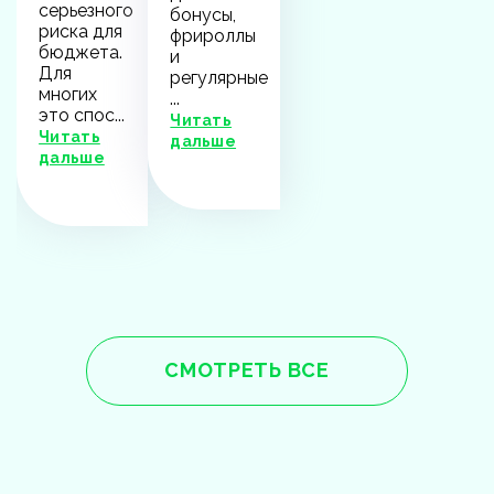
серьезного
бонусы,
риска для
фрироллы
бюджета.
и
Для
регулярные
многих
...
это спос...
Читать
Читать
дальше
дальше
СМОТРЕТЬ ВСЕ