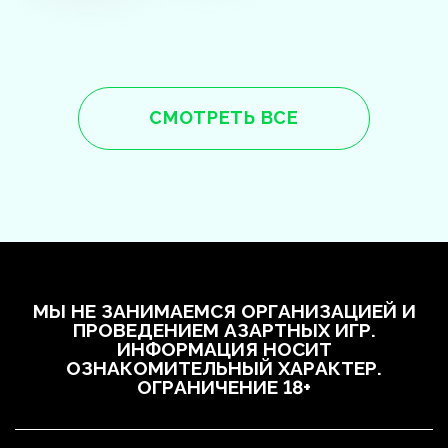
СМОТРЕТЬ ВСЕ
МЫ НЕ ЗАНИМАЕМСЯ ОРГАНИЗАЦИЕЙ И
ПРОВЕДЕНИЕМ АЗАРТНЫХ ИГР.
ИНФОРМАЦИЯ НОСИТ
ОЗНАКОМИТЕЛЬНЫЙ ХАРАКТЕР.
ОГРАНИЧЕНИЕ 18+