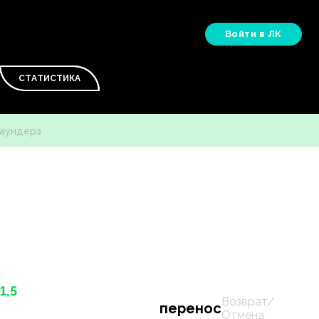
Войти в ЛК
СТАТИСТИКА
Саундерз
1,5
Возврат/
перенос
Отмена