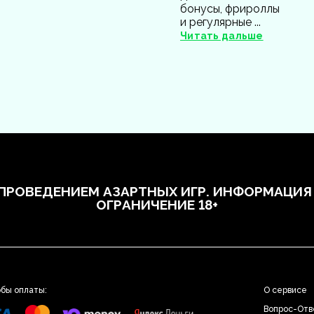
бонусы, фрироллы
и регулярные ...
Читать дальше
 ПРОВЕДЕНИЕМ АЗАРТНЫХ ИГР. ИНФОРМАЦИЯ
ОГРАНИЧЕНИЕ 18+
бы оплаты:
О сервисе
Вопрос-Отв