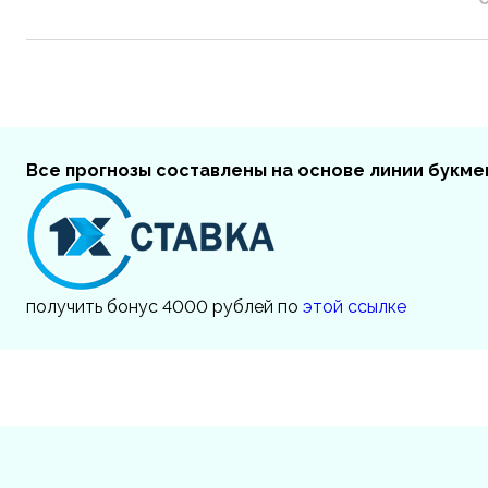
Все прогнозы составлены на основе линии букм
получить бонус 4000 рублей по
этой ссылке