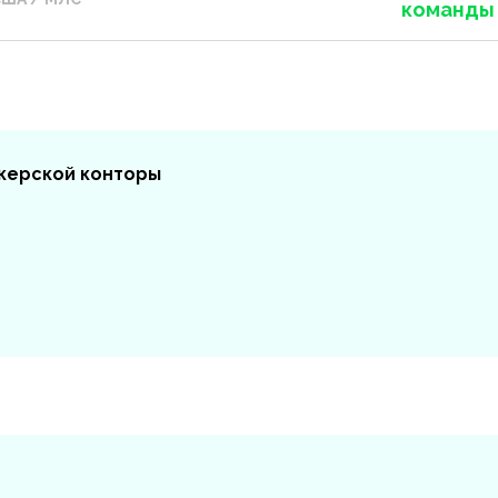
команды
екерской конторы