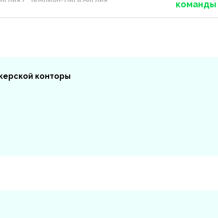
команды
екерской конторы