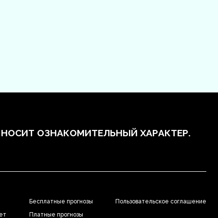
 НОСИТ ОЗНАКОМИТЕЛЬНЫЙ ХАРАКТЕР.
Бесплатные прогнозы
Пользовательское соглашение
ет
Платные прогнозы