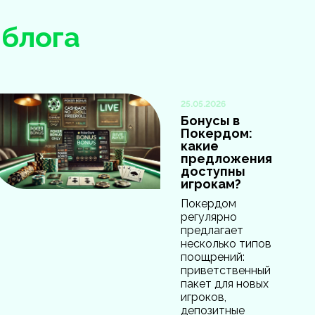
з
блога
25.05.2026
Бонусы в
Покердом:
какие
предложения
доступны
игрокам?
Покердом
регулярно
предлагает
несколько типов
поощрений:
приветственный
пакет для новых
игроков,
депозитные