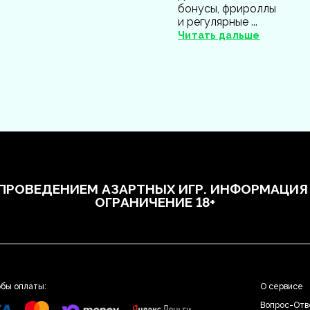
бонусы, фрироллы
и регулярные ...
Читать дальше
 ПРОВЕДЕНИЕМ АЗАРТНЫХ ИГР. ИНФОРМАЦИЯ
ОГРАНИЧЕНИЕ 18+
бы оплаты:
О сервисе
Вопрос-Отв