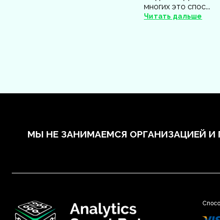
многих это спос...
Читать дальше
МЫ НЕ ЗАНИМАЕМСЯ ОРГАНИЗАЦИЕЙ И
Спосо