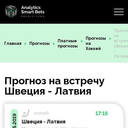
Прогно
на
Прогнозы
Платные
встреч
Главная
Прогнозы
на
прогнозы
Швеци
Хоккей
-
Латви
Прогноз на встречу
Швеция - Латвия
17:15
ХОККЕЙ
20.05.2019
Швеция - Латвия