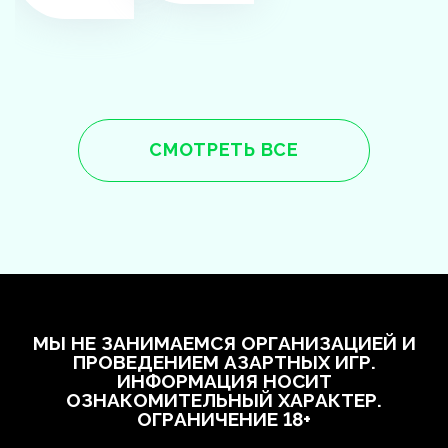
СМОТРЕТЬ ВСЕ
МЫ НЕ ЗАНИМАЕМСЯ ОРГАНИЗАЦИЕЙ И
ПРОВЕДЕНИЕМ АЗАРТНЫХ ИГР.
ИНФОРМАЦИЯ НОСИТ
ОЗНАКОМИТЕЛЬНЫЙ ХАРАКТЕР.
ОГРАНИЧЕНИЕ 18+