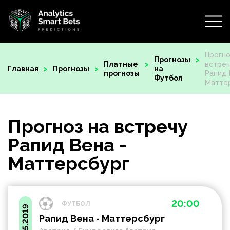
Прогно
Прогнозы
Платные
встреч
Главная
Прогнозы
на
прогнозы
Рапид 
Футбол
Матте
Прогноз на встречу
Рапид Вена -
Маттерсбург
20:00
ФУТБОЛ
28.05.2019
Рапид Вена - Маттерсбург