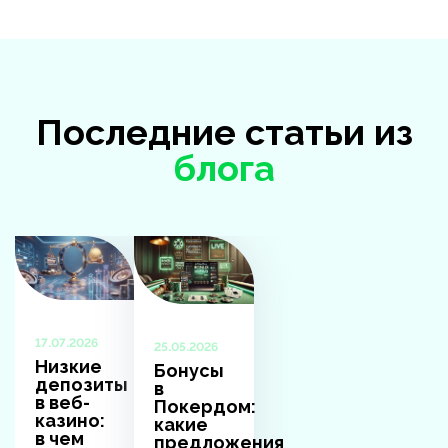
Последние статьи из
блога
17.07.2026
25.05.2026
Низкие
Бонусы
депозиты
в
в веб-
Покердом:
казино:
какие
в чем
предложения