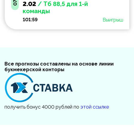
2.02
/ Тб 88,5 для 1-й
команды
101:59
Выигрыш
Все прогнозы составлены на основе линии
букмекерской конторы
получить бонус 4000 рублей по
этой ссылке