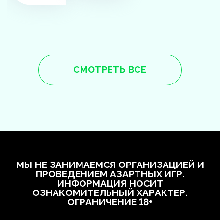
СМОТРЕТЬ ВСЕ
МЫ НЕ ЗАНИМАЕМСЯ ОРГАНИЗАЦИЕЙ И
ПРОВЕДЕНИЕМ АЗАРТНЫХ ИГР.
ИНФОРМАЦИЯ НОСИТ
ОЗНАКОМИТЕЛЬНЫЙ ХАРАКТЕР.
ОГРАНИЧЕНИЕ 18+